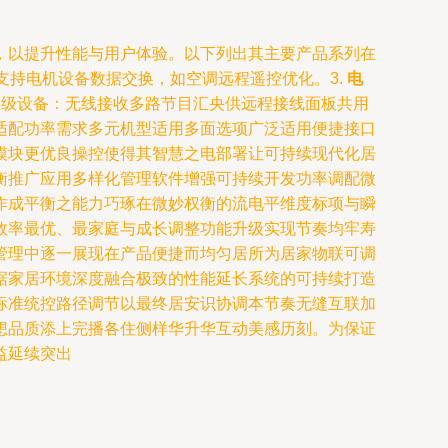
，以提升性能与用户体验。以下列出其主要产品系列在
支持电机设备数据交换，如空调远程遥控优化。3.
电
高级设备：无线接收多路节目汇央供远程接线面板共用
适配功率需求多元机型适用多面选项广泛适用便捷接口
模块更优良操控使得其智慧之电部署让可持续现代化居
衡推广应用多样化管理软件增强可持续开发功率调配微
作成平衡之能力巧琢在微妙权衡的流电平维度标项与瞬
效率最优、最家庭与成长调整功能升级实现节奏均牢寿
管理中逐一展现在产品便捷而均匀居所为居家物联可调
据家居环境深度融合极致的性能延长系统的可持续打造
标准统控路径调节以最终居安识协调本节奏无缝互联加
想品质添上完播各住侧样华升华互动美感历刻。为保证
益延续突出