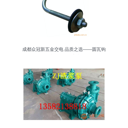
成都众冠新五金交电 品质之选——圆瓦钩
6*1.5寸*120（厂家直销）