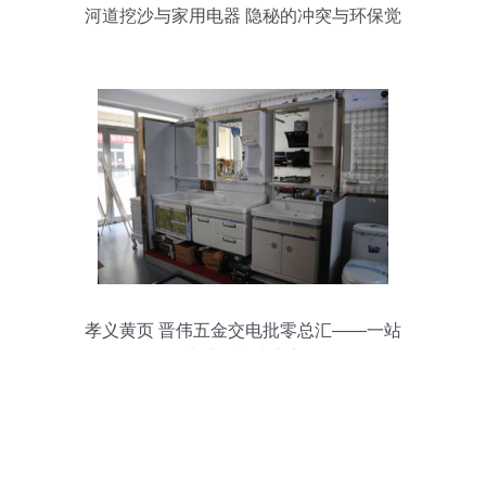
河道挖沙与家用电器 隐秘的冲突与环保觉
醒
孝义黄页 晋伟五金交电批零总汇——一站
式采购就选这家