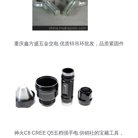
重庆鑫方盛五金交电 优质锌吊环批发，品质紧固件
首选
神火C8 CREE Q5五档强手电 供销社的宝藏工具，