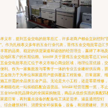
在孝义市，提到五金交电的批零总汇，许多老商户都会立刻想到“
伟”。作为扎根孝义多年的五金行业代表，晋伟五金交电批零总汇
借丰富的品类、稳定的供货渠道和诚信的经营理念，赢得了本地
边地区客户的长期信赖。\n\n## 关于晋伟五金交电批零总汇\n\n
伟五金交电批零总汇位于孝义市核心商业区域，地理位置优越，
通便利。作为一家集批发与零售于一体的专业五金建材供应商，
伟五金致力于为单位和家庭用户提供覆盖工程装修、日常居家、
修施工所需的全品类五金产品。无论是大小工程，还是零星维修
本都能在此一站侯稳匹配合适货品。\n\n## 经营范围一览，不
五金\n\n依托品牌化的全国采购物流，商品从低价实惠的装配匹
到家庭日常，再到重点设备的配备电工满足需求。涵盖通用型灯
具、综合建筑材料、消费安全环保装备，设备，和消费建材、开