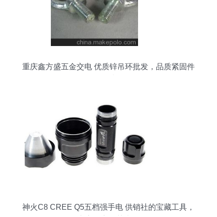
重庆鑫方盛五金交电 优质锌吊环批发，品质紧固件
首选
神火C8 CREE Q5五档强手电 供销社的宝藏工具，