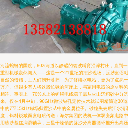
河流蜿蜒的国度，80zi河道以静谧的碧波哺育沿岸村庄，直到
台重型机械轰然闯入——这是一个21世纪的挖沙现场，泥沙船吞
着自然的馈赠，工人们朝升暮归，为了修缮水电站，更为了点亮
家万户。但很少有人将这股忙碌的河床上，与家用电器的原材料
密相连。事实上，70%以上的钽铜电线端子需从火山沉积砂中分
来。仅在4月中旬，90GHz微波钻孔定位技术就试图精简这30道
中的7至15kHz磁场归置沙丛中的金属粒子。砂粒失去后江水清
过度，饵料锐减而发电后传送：海尔集团的洗机一体双变频电路
引用该沙基丝润滑轴承，三星干燥锁的筛沙分离器循环推升出高